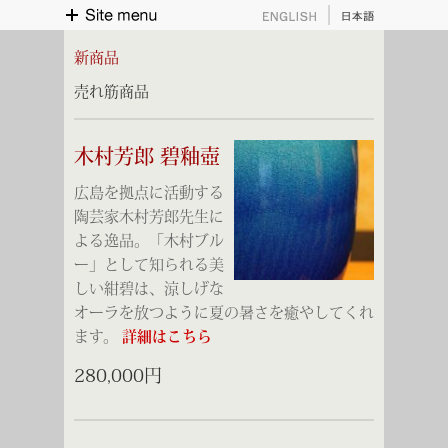
English
日本語
Site menu
新商品
売れ筋商品
木村芳郎 碧釉壺
広島を拠点に活動する
陶芸家木村芳郎先生に
よる逸品。「木村ブル
ー」として知られる美
しい紺碧は、涼しげな
オーラを放つように夏の暑さを癒やしてくれ
ます。
詳細はこちら
280,000円