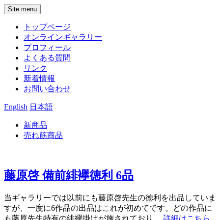
Site menu
トップページ
オンラインギャラリー
プロフィール
よくある質問
リンク
新着情報
お問い合わせ
English
日本語
新商品
売れ筋商品
藤原啓 備前緋襷徳利 6品
当ギャラリーでは以前にも藤原啓先生の徳利を出品していま
すが、一度に6作品の出品はこれが初めてです。どの作品に
も藤原先生特有の緋襷掛けが施されており…
詳細はこちら