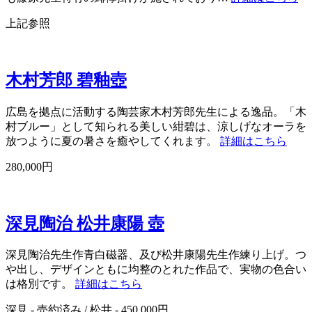
上記参照
木村芳郎 碧釉壺
広島を拠点に活動する陶芸家木村芳郎先生による逸品。「木
村ブルー」として知られる美しい紺碧は、涼しげなオーラを
放つように夏の暑さを癒やしてくれます。
詳細はこちら
280,000円
深見陶治 松井康陽 壺
深見陶治先生作青白磁器、及び松井康陽先生作練り上げ。つ
や出し、デザインともに均整のとれた作品で、実物の色合い
は格別です。
詳細はこちら
深見 - 売約済み / 松井 - 450,000円